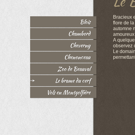
Le 
Bracieux e
Blois
flore de l
automne n
Chambord
amoureux q
A quelques
Cheverny
observez 
Le domain
Chenonceau
permettant
Zoo de Beauval
Le brame du cerf
Vols en Montgolfière