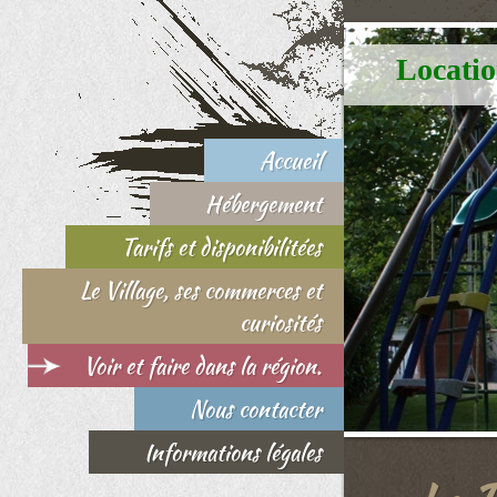
Locati
Accueil
Hébergement
Tarifs et disponibilitées
Le Village, ses commerces et
curiosités
Voir et faire dans la région.
Nous contacter
Informations légales