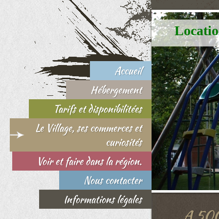
Locati
Accueil
Hébergement
Tarifs et disponibilitées
Le Village, ses commerces et
curiosités
Voir et faire dans la région.
Nous contacter
Informations légales
A 500