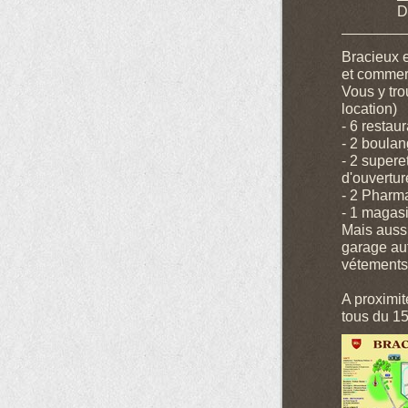
D
Bracieux e
et commerc
Vous y tro
location)
- 6 restau
- 2 boulan
- 2 supere
d'ouvertur
- 2 Pharm
- 1 magasi
Mais aussi
garage au
vétements,
A proximit
tous du 15 