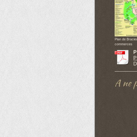
Plan de Bracie
commerces
P
P
D
A ne 