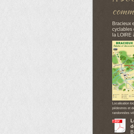
commer
Bracieux e
cyclables 
la LOIRE 
Localisation loc
pédestres et d
randonnées vé
L
d
B